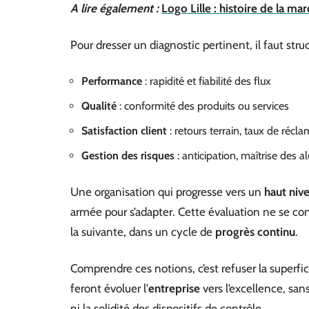
A lire également :
Logo Lille : histoire de la m
Pour dresser un diagnostic pertinent, il faut struc
Performance
: rapidité et fiabilité des flux
Qualité
: conformité des produits ou services
Satisfaction client
: retours terrain, taux de récl
Gestion des risques
: anticipation, maîtrise des a
Une organisation qui progresse vers un
haut niv
armée pour s’adapter. Cette évaluation ne se con
la suivante, dans un cycle de
progrès continu
.
Comprendre ces notions, c’est refuser la superfici
feront évoluer l’
entreprise
vers l’excellence, san
ni la solidité des dispositifs de contrôle.