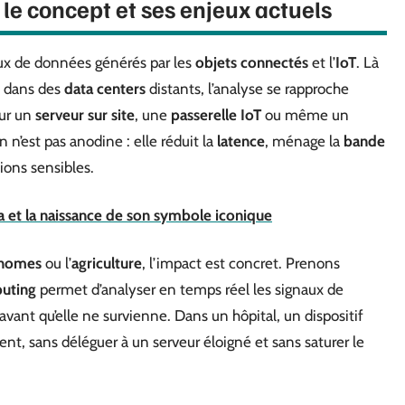
e concept et ses enjeux actuels
lux de données générés par les
objets connectés
et l’
IoT
. Là
is dans des
data centers
distants, l’analyse se rapproche
sur un
serveur sur site
, une
passerelle IoT
ou même un
n n’est pas anodine : elle réduit la
latence
, ménage la
bande
ions sensibles.
a et la naissance de son symbole iconique
onomes
ou l’
agriculture
, l’impact est concret. Prenons
uting
permet d’analyser en temps réel les signaux de
vant qu’elle ne survienne. Dans un hôpital, un dispositif
ent, sans déléguer à un serveur éloigné et sans saturer le