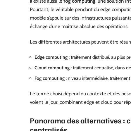
Il existe aussi le
fog computing
, une solution int
Pourtant, le véritable pendant du edge computin
modèle s’appuie sur des infrastructures puissan
échange d’une maîtrise absolue des opérations.
Les différentes architectures peuvent être résum
Edge computing
: traitement distribué, au plus p
Cloud computing
: traitement centralisé, dans d
Fog computing
: niveau intermédiaire, traitement 
Le terme choisi dépend du contexte et des besoi
voient le jour, combinant edge et cloud pour ré
Panorama des alternatives : 
centralisés